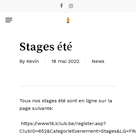
Skip
facebook
instagram
to
Menu
main
content
Stages été
By
Kevin
18 mai 2022
News
Tous nos stages été sont en ligne sur la
page suivante:
https://www16.iclub.be/register.asp?
ClubID=652&CategorieEvenement=Stages&LG=FR